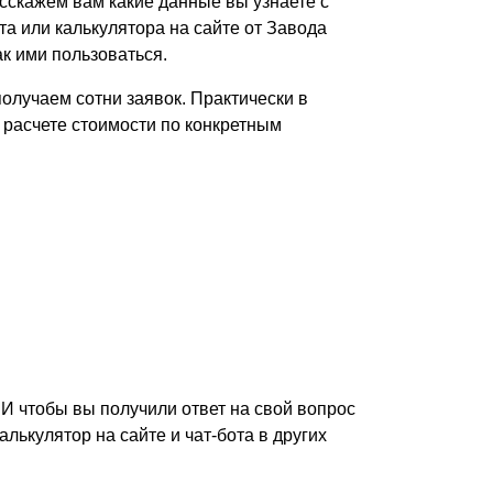
асскажем вам какие данные вы узнаете с
Каркасы ворот
а или калькулятора на сайте от Завода
Калитки
к ими пользоваться.
Входные группы
олучаем сотни заявок. Практически в
 расчете стоимости по конкретным
ВСЕ ДЛЯ ЗАБОРА
Панели для забора
И чтобы вы получили ответ на свой вопрос
алькулятор на сайте и чат-бота в других