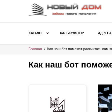
КАТАЛОГ
КАЛЬКУЛЯТОР
АДРЕСА
Главная
Как наш бот поможет рассчитать вам 
ВЫБОР ПО МОДЕЛИ
Заборы Ранчо
Как наш бот помож
Заборы Хай-тек
Заборы Классика
Заборы Жалюзи
ВЫБОР ПО НАЗНАЧЕНИЮ
Заборы и ограждения для детских
садов