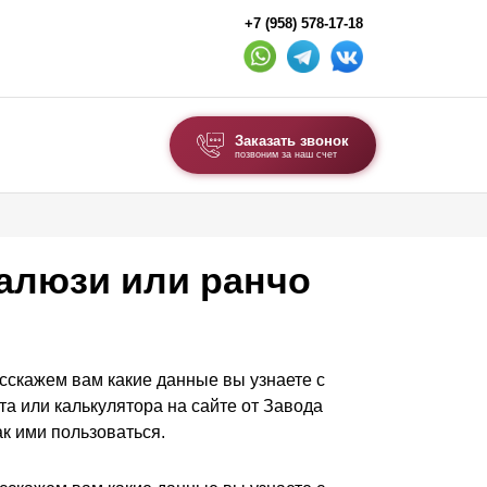
+7 (958) 578-17-18
Заказать звонок
позвоним за наш счет
ВЫБОР ПО ТИПУ
Модульные заборы и ограждения
жалюзи или ранчо
Комбинированные заборы
Секционные заборы
асскажем вам какие данные вы узнаете с
ВОРОТА И КАЛИТКИ
а или калькулятора на сайте от Завода
к ими пользоваться.
Ворота откатные
Ворота распашные
Ворота складные гармошка