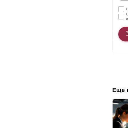
С
С
и
Еще 