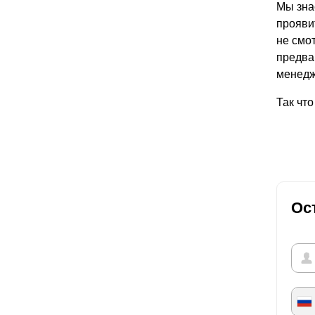
Мы зна
прояви
не смот
предва
менедж
Так чт
Ос