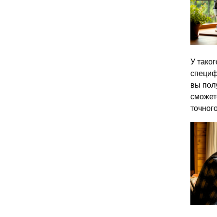
У таког
специф
вы пол
сможет
точного