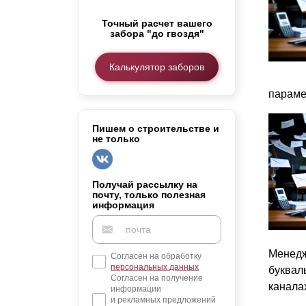
Заборы для дачи
Точный расчет вашего
Элитные заборы для коттеджей
забора "до гвоздя"
Заборы и ограждения для школ
Забор на участок 10 соток
Калькулятор заборов
Заборы и ограждения для дома
параме
Пишем о строительстве и
не только
Получай рассылку на
почту, только полезная
информация
Менедж
Согласен на обработку
персональных данных
букваль
Согласен на получение
канала
информации
и рекламных предложений