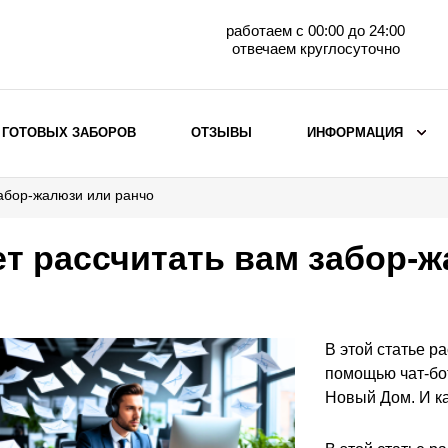
работаем с 00:00 до 24:00
отвечаем круглосуточно
 ГОТОВЫХ ЗАБОРОВ
ОТЗЫВЫ
ИНФОРМАЦИЯ
забор-жалюзи или ранчо
ВЫБОР ПО МАТЕРИАЛУ
Заборы с кирпичными столбами
ет рассчитать вам забор-
Заборы из евроштакетника
горизонтального
Металлические заборы для дачи
Забор жалюзи с кирпичными столбами
В этой статье р
Металлические заборы
помощью чат-бот
Металлические ограждения
Новый Дом. И ка