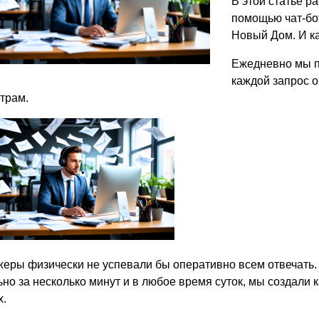
В этой статье р
ВЫБОР ПО ХАРАКТЕРИСТИКАМ
помощью чат-бот
Горизонтальные заборы
Новый Дом. И ка
Высокие заборы
Ежедневно мы п
Красивые, дизайнерские заборы
каждой запрос о
трам.
ВЫБОР ПО СПОСОБУ МОНТАЖА
Заборы под ключ
Готовые заборы
Комплекты заборов-лего "сделай сам"
Быстровозводимые заборы
еры физически не успевали бы оперативно всем отвечать. 
но за несколько минут и в любое время суток, мы создали к
х.