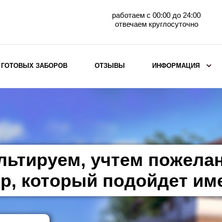
работаем с 00:00 до 24:00
отвечаем круглосуточно
 ГОТОВЫХ ЗАБОРОВ
ОТЗЫВЫ
ИНФОРМАЦИЯ
ВЫБОР ПО МАТЕРИАЛУ
Заборы с кирпичными столбами
Заборы из евроштакетника
горизонтального
льтируем, учтем пожела
Металлические заборы для дачи
Забор жалюзи с кирпичными столбами
р, который подойдет им
Металлические заборы
Металлические ограждения