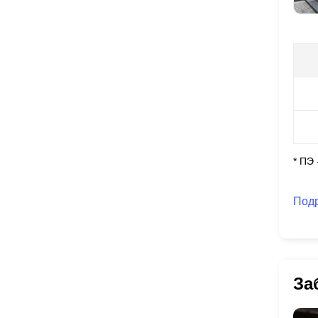
* ПЭ
Под
За