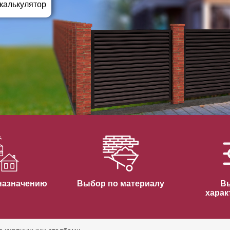
ВЫБОР ПО ХАРАКТЕРИСТИКАМ
 калькулятор
Горизонтальные заборы
Высокие заборы
Красивые, дизайнерские заборы
ВЫБОР ПО СПОСОБУ МОНТАЖА
Заборы под ключ
Готовые заборы
Комплекты заборов-лего "сделай сам"
Быстровозводимые заборы
назначению
Выбор по материалу
В
харак