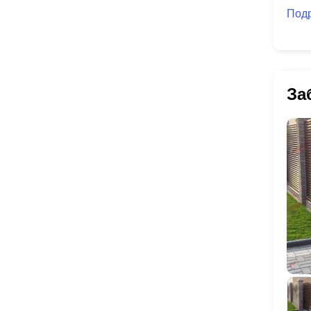
Под
За