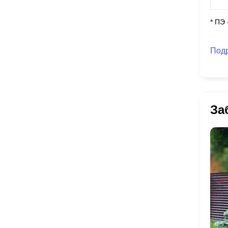
* ПЭ
Под
За