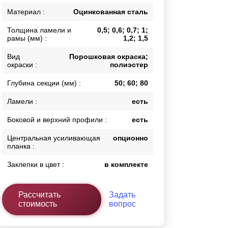
Каркасы ворот
Материал :
Оцинкованная сталь
Калитки
Толщина ламели и
0,5; 0,6; 0,7; 1;
Входные группы
рамы (мм) :
1,2; 1,5
Вид
Порошковая окраска;
окраски :
полиэстер
ВСЕ ДЛЯ ЗАБОРА
Глубина секции (мм) :
50; 60; 80
Панели для забора
Ламели :
есть
Боковой и верхний профили :
есть
Центральная усиливающая
опционно
планка :
Заклепки в цвет :
в комплекте
Рассчитать
Задать
стоимость
вопрос