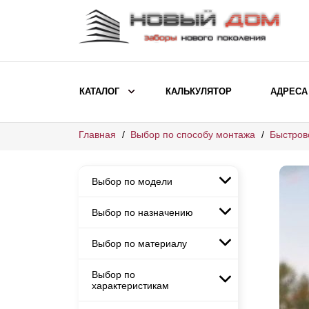
КАТАЛОГ
КАЛЬКУЛЯТОР
АДРЕСА
Главная
Выбор по способу монтажа
Быстров
ВЫБОР ПО МОДЕЛИ
Заборы Ранчо
Выбор по модели
Заборы Хай-тек
Заборы Классика
Выбор по назначению
Заборы Ранчо
Заборы Жалюзи
Заборы Хай-тек
Выбор по материалу
Заборы и ограждения для
Заборы Классика
детских садов
ВЫБОР ПО НАЗНАЧЕНИЮ
Заборы Жалюзи
Выбор по
Заборы с кирпичными столбами
Заборы для дачи
характеристикам
Заборы и ограждения для детских
Заборы из евроштакетника
Элитные заборы для коттеджей
садов