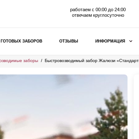
работаем с 00:00 до 24:00
отвечаем круглосуточно
 ГОТОВЫХ ЗАБОРОВ
ОТЗЫВЫ
ИНФОРМАЦИЯ
озводимые заборы
Быстровозводимый забор Жалюзи «Стандарт
ВЫБОР ПО МАТЕРИАЛУ
Заборы с кирпичными столбами
Заборы из евроштакетника
горизонтального
Металлические заборы для дачи
Забор жалюзи с кирпичными столбами
Металлические заборы
Металлические ограждения