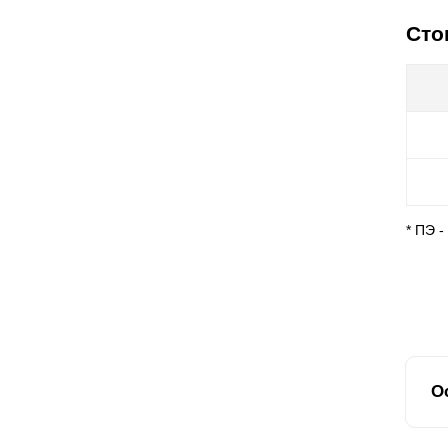
Сто
* ПЭ 
О