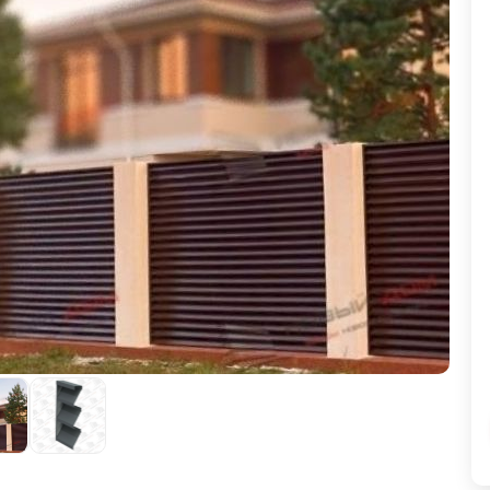
ВЫБОР ПО ХАРАКТЕРИСТИКАМ
Горизонтальные заборы
Высокие заборы
Красивые, дизайнерские заборы
ВЫБОР ПО СПОСОБУ МОНТАЖА
Заборы под ключ
Готовые заборы
Комплекты заборов-лего "сделай сам"
Быстровозводимые заборы