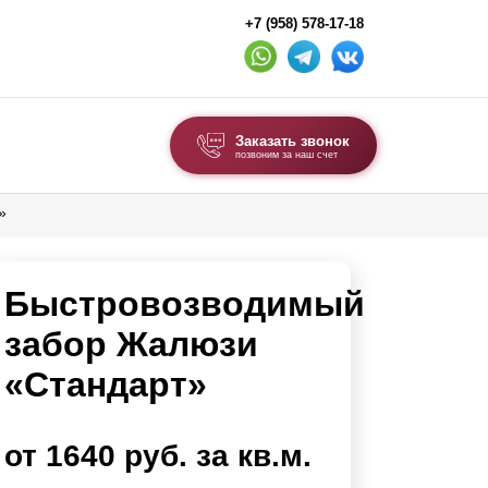
+7 (958) 578-17-18
Заказать звонок
позвоним за наш счет
»
ВЫБОР ПО ТИПУ
Модульные заборы и ограждения
Быстровозводимый
Комбинированные заборы
Секционные заборы
забор Жалюзи
«Стандарт»
ВОРОТА И КАЛИТКИ
Ворота откатные
от 1640 руб. за кв.м.
Ворота распашные
Ворота складные гармошка