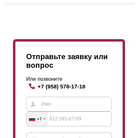
данном процессе. Наши специалисты работают
слаженно и их последовательность и порядок
действий отработан годами. Именно поэтому мы
уверенны в наших сотрудниках и в положительном
результате проделанной работы. Клиенты остаются
довольны, а мы, в свою очередь, стремимся сделать
больше таких довольных клиентов.
Отправьте заявку или
вопрос
Или позвоните
+7 (958) 578-17-18
+7