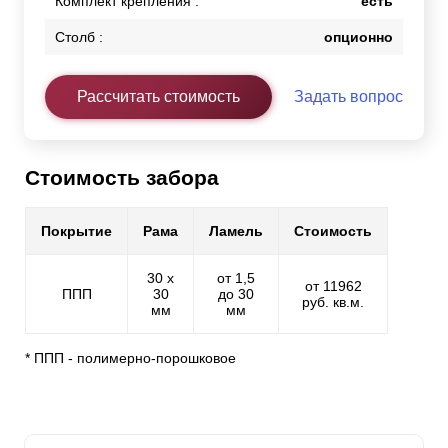
Комплект крепления :
есть
Столб :
опционно
Рассчитать стоимость
Задать вопрос
Стоимость забора
Покрытие
Рама
Ламель
Стоимость
30 х
от 1,5
от 11962
ППП
30
до 30
руб. кв.м.
мм
мм
* ППП - полимерно-порошковое