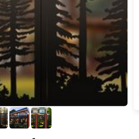
ВЫБОР ПО ХАРАКТЕРИСТИКАМ
Горизонтальные заборы
Высокие заборы
Красивые, дизайнерские заборы
ВЫБОР ПО СПОСОБУ МОНТАЖА
Заборы под ключ
Готовые заборы
Комплекты заборов-лего "сделай сам"
Быстровозводимые заборы