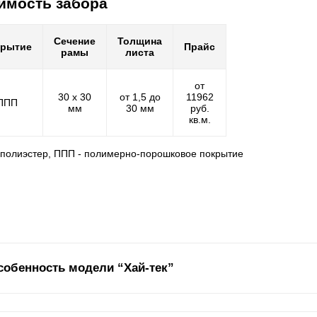
имость забора
Сечение
Толщина
крытие
Прайс
рамы
листа
от
30 х 30
от 1,5 до
11962
ППП
мм
30 мм
руб.
кв.м.
- полиэстер, ППП - полимерно-порошковое покрытие
собенность модели “Хай-тек”