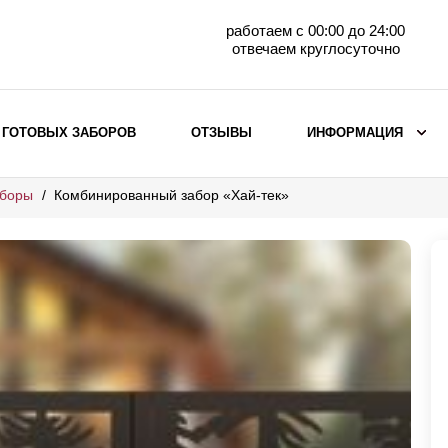
работаем с 00:00 до 24:00
отвечаем круглосуточно
 ГОТОВЫХ ЗАБОРОВ
ОТЗЫВЫ
ИНФОРМАЦИЯ
аборы
Комбинированный забор «Хай-тек»
ВЫБОР ПО МАТЕРИАЛУ
Заборы с кирпичными столбами
Заборы из евроштакетника
горизонтального
Металлические заборы для дачи
Забор жалюзи с кирпичными столбами
Металлические заборы
Металлические ограждения