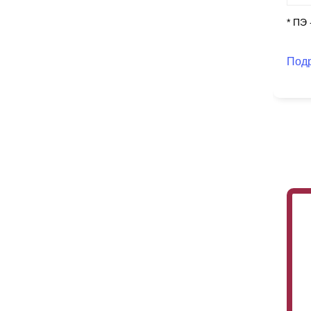
* ПЭ
Под