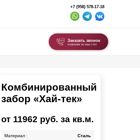
+7 (958) 578-17-18
Заказать звонок
позвоним за наш счет
ВЫБОР ПО ТИПУ
Модульные заборы и ограждения
Комбинированный
Комбинированные заборы
Секционные заборы
забор «Хай-тек»
ВОРОТА И КАЛИТКИ
от 11962 руб. за кв.м.
Ворота откатные
Ворота распашные
Материал :
Сталь
Ворота складные гармошка