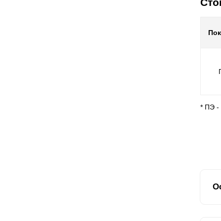
Сто
По
* ПЭ 
О