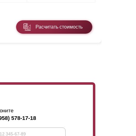
* ПЭ - поли
Расчитать стоимость
Подробнее
оните
958) 578-17-18