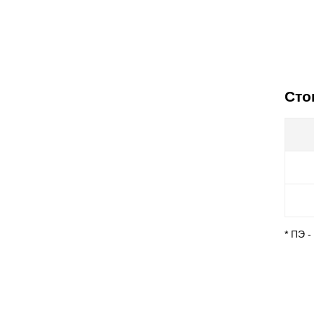
Сто
* ПЭ 