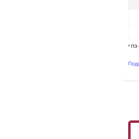
Он
по
* ПЭ
Под