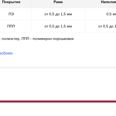
о имеет идеальный внешний вид и обладает всеми защитными сво
Покрытие
Рама
Наполн
жаробезопасное, не трескается, устойчиво к царапинам и погодны
ПЭ
от 0,5 до 1,5 мм
0,5 м
ППП
от 0,5 до 1,5 мм
от 0,5 до 
 - полиэстер, ППП - полимерно-порошковое
робнее