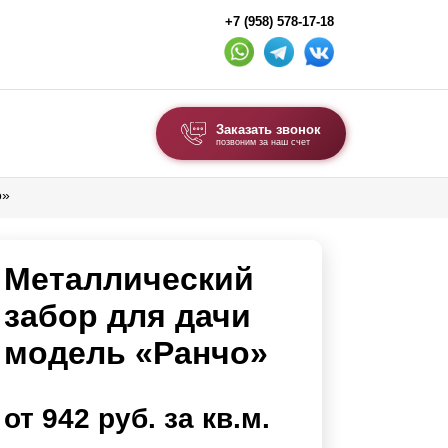
+7 (958) 578-17-18
Заказать звонок
позвоним за наш счет
о»
ВЫБОР ПО ТИПУ
Модульные заборы и ограждения
Металлический
Комбинированные заборы
Секционные заборы
забор для дачи
модель «Ранчо»
ВОРОТА И КАЛИТКИ
Ворота откатные
от 942 руб. за кв.м.
Ворота распашные
Ворота складные гармошка