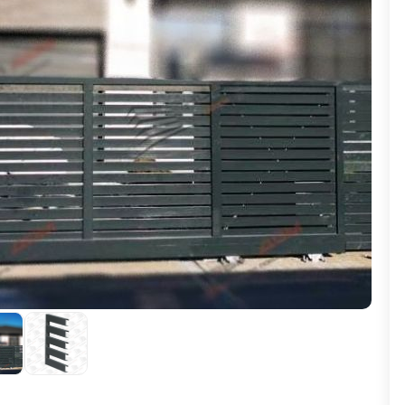
ВЫБОР ПО ХАРАКТЕРИСТИКАМ
Горизонтальные заборы
Высокие заборы
Красивые, дизайнерские заборы
ВЫБОР ПО СПОСОБУ МОНТАЖА
Заборы под ключ
Готовые заборы
Комплекты заборов-лего "сделай сам"
Быстровозводимые заборы