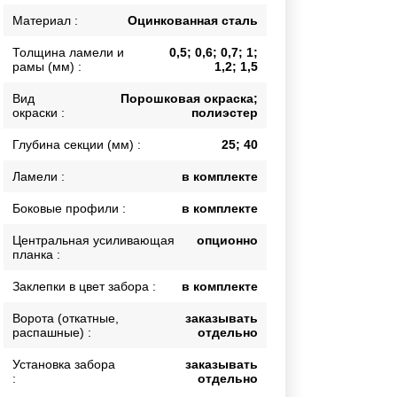
Каркасы ворот
Материал :
Оцинкованная сталь
Калитки
Толщина ламели и
0,5; 0,6; 0,7; 1;
Входные группы
рамы (мм) :
1,2; 1,5
Вид
Порошковая окраска;
окраски :
полиэстер
ВСЕ ДЛЯ ЗАБОРА
Глубина секции (мм) :
25; 40
Панели для забора
Ламели :
в комплекте
Боковые профили :
в комплекте
Центральная усиливающая
опционно
планка :
Заклепки в цвет забора :
в комплекте
Ворота (откатные,
заказывать
распашные) :
отдельно
Установка забора
заказывать
:
отдельно