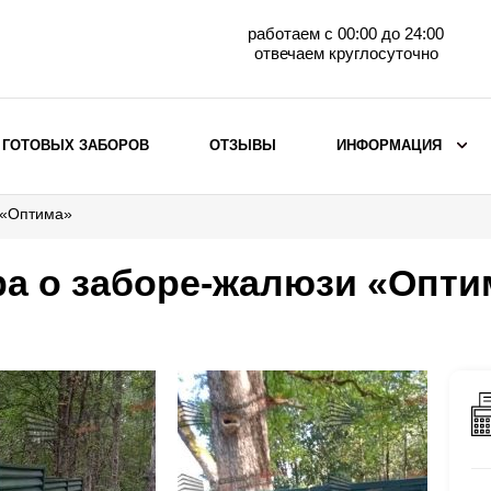
работаем с 00:00 до 24:00
отвечаем круглосуточно
 ГОТОВЫХ ЗАБОРОВ
ОТЗЫВЫ
ИНФОРМАЦИЯ
 «Оптима»
ВЫБОР ПО МАТЕРИАЛУ
Заборы с кирпичными столбами
а о заборе-жалюзи «Опти
Заборы из евроштакетника
горизонтального
Металлические заборы для дачи
Забор жалюзи с кирпичными столбами
Металлические заборы
Металлические ограждения