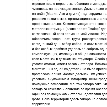
окрепло после первого же общения с менедже
чувствовался производственник. Дальнейшее 
он-лайн (Мария, Ася и другие) подтвердили п
решения технических, организационных и фин
профессионально. Комплектующие этой совре
металлоконструкции (слово просто "забор" для
согласованный срок прямо на мой участок. Над
обеспечили сохранность груза, рассортирован
сегодняшний день забор собран и стал местно
и без особых проблем удалось её собрать одно
комплектующих, имеющих в общей сложности б
свои места как в детском конструкторе. Особо
узлами смазки, имеют засов и стопора. Возмож
монтажа ни к одной из деталей не было прете
профессионализм. Желаю дальнейших успехов 
условиях. С уважением. Владимир. Ленинградс
наилучшие пожелания. Монтаж забора закончи
завода за качество и общение во время обесп
один без помощников и столбы надставлял дл
фото. Пока территория вдоль забора не облаго
территории.