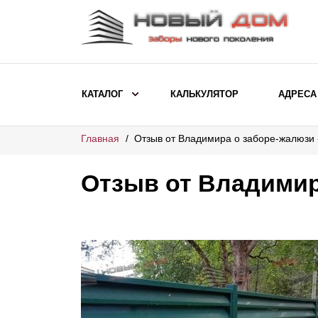
КАТАЛОГ
КАЛЬКУЛЯТОР
АДРЕСА
Главная
Отзыв от Владимира о заборе-жалюзи
ВЫБОР ПО МОДЕЛИ
Заборы Ранчо
Отзыв от Владимир
Заборы Хай-тек
Заборы Классика
Заборы Жалюзи
ВЫБОР ПО НАЗНАЧЕНИЮ
Заборы и ограждения для детских
садов