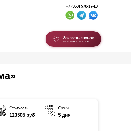
+7 (958) 578-17-18
Заказать звонок
позвоним за наш счет
ВЫБОР ПО ТИПУ
Модульные заборы и ограждения
ма»
Комбинированные заборы
Секционные заборы
ВОРОТА И КАЛИТКИ
Стоимость
Сроки
123505 руб
5 дня
Ворота откатные
Ворота распашные
Ворота складные гармошка