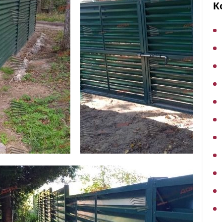
ВЫБОР ПО ХАРАКТЕРИСТИКАМ
К
Горизонтальные заборы
Высокие заборы
Красивые, дизайнерские заборы
ВЫБОР ПО СПОСОБУ МОНТАЖА
Заборы под ключ
Готовые заборы
Комплекты заборов-лего "сделай сам"
Быстровозводимые заборы