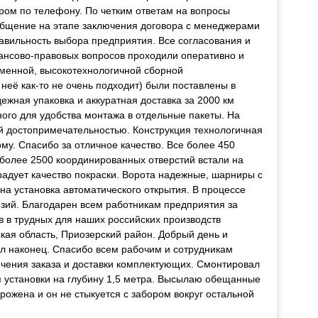
ром по телефону. По четким ответам на вопросы
общение на этапе заключения договора с менеджерами
равильность выбора предприятия. Все согласования и
ансово-правовых вопросов проходили оперативно и
менной, высокотехнологичной сборной
 неё как-то не очень подходит) были поставлены в
ежная упаковка и аккуратная доставка за 2000 км
ного для удобства монтажа в отдельные пакеты. На
й достопримечательностью. Конструкция технологичная
му. Спасибо за отличное качество. Все более 450
олее 2500 координированных отверстий встали на
 радует качество покраски. Ворота надежные, шарниры с
на установка автоматического открытия. В процессе
нзий. Благодарен всем работникам предприятия за
в трудных для наших российских производств
кая область, Приозерский район. Добрый день и
л наконец. Спасибо всем рабочим и сотрудникам
ечения заказа и доставки комплектующих. Смонтировал
я установки на глубину 1,5 метра. Высылаю обещанные
рожена и он не стыкуется с забором вокруг остальной